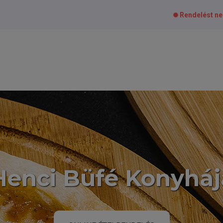
Rendelést n
Henci Büfé Konyháj