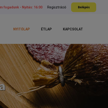
em fogadunk -
Nyitás: 16:00
Regisztráció
Belépés
NYITÓLAP
ÉTLAP
KAPCSOLAT
a