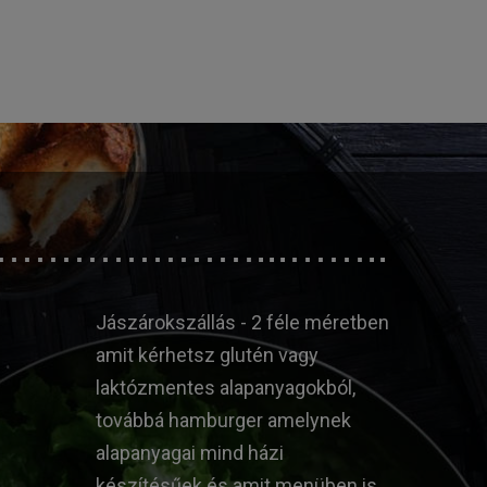
Jászárokszállás - 2 féle méretben
amit kérhetsz glutén vagy
laktózmentes alapanyagokból,
továbbá hamburger amelynek
alapanyagai mind házi
készítésűek és amit menüben is