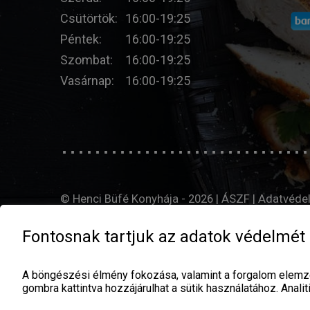
Csütörtök:
16:00-19:25
Péntek:
16:00-19:25
Szombat:
16:00-19:25
Vasárnap:
16:00-19:25
© Henci Büfé Konyhája - 2026 |
ÁSZF
|
Adatvéde
Fontosnak tartjuk az adatok védelmét
A böngészési élmény fokozása, valamint a forgalom elemzé
gombra kattintva hozzájárulhat a sütik használatához. Analit