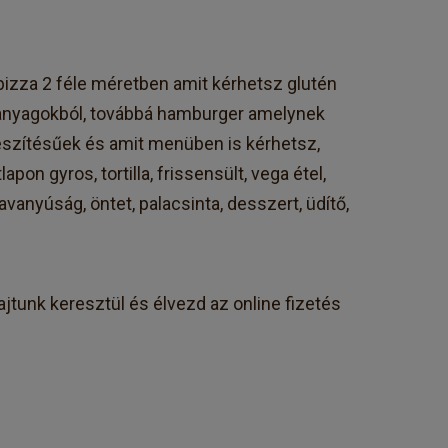
pizza 2 féle méretben amit kérhetsz glutén
anyagokból, továbbá hamburger amelynek
észítésűek és amit menüben is kérhetsz,
apon gyros, tortilla, frissensült, vega étel,
savanyúság, öntet, palacsinta, desszert, üdítő,
jtunk keresztül és élvezd az online fizetés