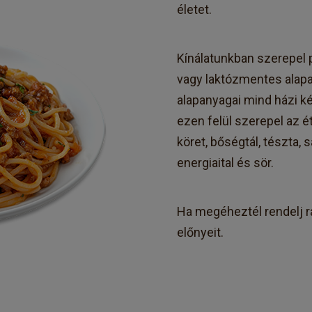
életet.
Kínálatunkban szerepel 
vagy laktózmentes alap
alapanyagai mind házi k
ezen felül szerepel az étl
köret, bőségtál, tészta, 
energiaital és sör.
Ha megéheztél rendelj ra
előnyeit.