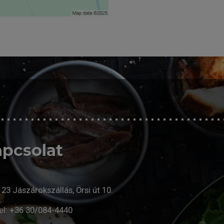
pcsolat
23 Jászárokszállás, Örsi út 10.
el:
+36 30/084-4440