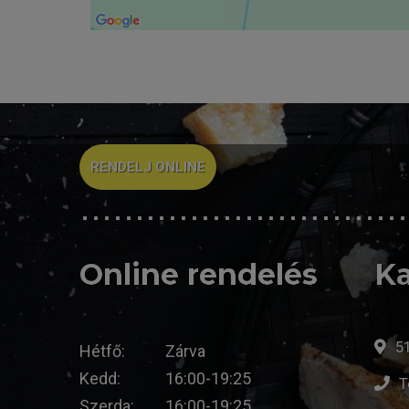
RENDELJ ONLINE
Online rendelés
Ka
51
Hétfő:
Zárva
Kedd:
16:00-19:25
T
Szerda:
16:00-19:25