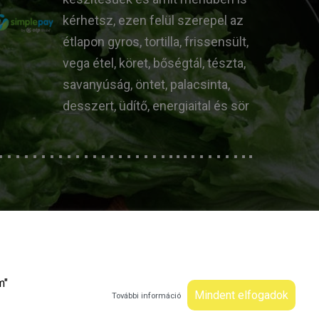
kérhetsz, ezen felül szerepel az
étlapon gyros, tortilla, frissensült,
vega étel, köret, bőségtál, tészta,
savanyúság, öntet, palacsinta,
desszert, üdítő, energiaital és sör
m"
Mindent elfogadok
További információ